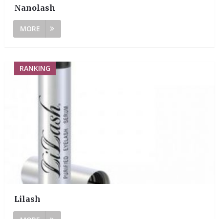
Nanolash
MORE
RANKING
Lilash